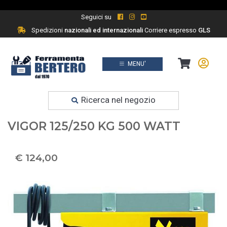
Seguici su
Spedizioni
nazionali ed internazionali
Corriere espresso
GLS
MENU'
Prodotti
Ferramenta fai da te
Ricerca nel negozio
PARANCO PARANCHI ELETTRICO
VIGOR 125/250 KG 500 WATT
€ 124,00