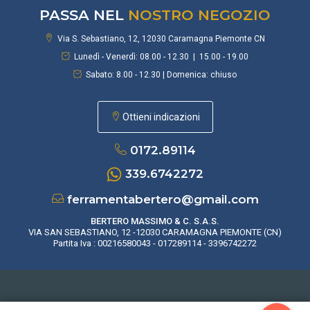
PASSA NEL
NOSTRO NEGOZIO
Via S. Sebastiano, 12, 12030 Caramagna Piemonte CN
Lunedì - Venerdì: 08.00 - 12.30 | 15.00 - 19.00
Sabato: 8.00 - 12.30 | Domenica: chiuso
Ottieni indicazioni
0172.89114
339.6742272
ferramentabertero@gmail.com
BERTERO MASSIMO & C. S.A.S.
VIA SAN SEBASTIANO, 12 -12030 CARAMAGNA PIEMONTE (CN)
Partita Iva : 00216580043 - 017289114 - 3396742272
rivacy Policy
|
Cookie Policy
|
CONDIZIONI DI VENDITA
| Realizzato da
Leonard