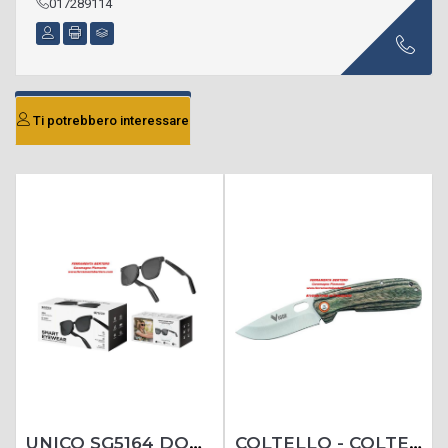
017289114
Ti potrebbero interessare
UNICO SG5164 DONNA OCCHIALI SMART SPORTIVI BLUETOOTH MUSICA, CHIAMATE E PROTEZIONE UV PER CICLISMO, RUNNING E OUTDOOR
COLTELLO - COLTELLI SERRAMANICO CACCIA MODELLO ANATRA