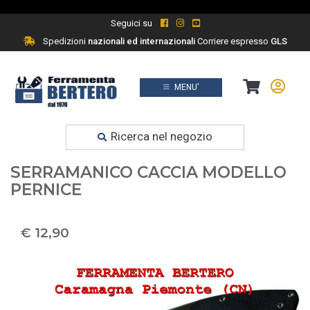
Seguici su
Spedizioni
nazionali ed internazionali
Corriere espresso
GLS
MENU'
Prodotti
Ferramenta fai da te
Ricerca nel negozio
COLTELLO - COLTELLI
SERRAMANICO CACCIA MODELLO
PERNICE
€ 12,90