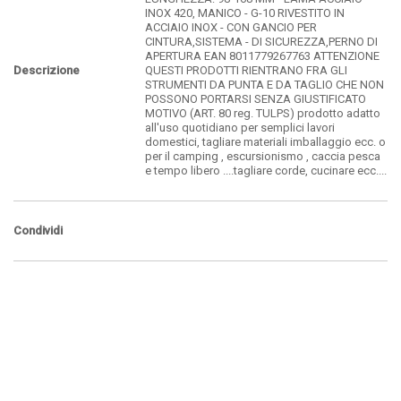
INOX 420, MANICO - G-10 RIVESTITO IN
ACCIAIO INOX - CON GANCIO PER
CINTURA,SISTEMA - DI SICUREZZA,PERNO DI
APERTURA EAN 8011779267763 ATTENZIONE
Descrizione
QUESTI PRODOTTI RIENTRANO FRA GLI
STRUMENTI DA PUNTA E DA TAGLIO CHE NON
POSSONO PORTARSI SENZA GIUSTIFICATO
MOTIVO (ART. 80 reg. TULPS) prodotto adatto
all'uso quotidiano per semplici lavori
domestici, tagliare materiali imballaggio ecc. o
per il camping , escursionismo , caccia pesca
e tempo libero ....tagliare corde, cucinare ecc....
Condividi