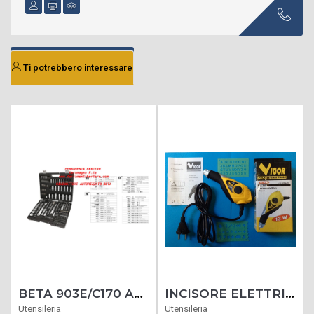
Ti potrebbero interessare
BETA 903E/C170 ASSORTIMENTO DI 74 CHIAVI A BUSSOLA ESAGONALI, 42 INSERTI PER AVVITATORI, 30 CHIAVI A BUSSOLA A GIRAVITE, 7 CHIAVI MASCHIO ESAGONALE PIEGATE E 17 ACCESSORI, IN CASSETTA DI PLASTICA
INCISORE ELETTRICO PER INCISIONI SU PLASTICA LEGNO CERAMICA CUOIO METALLO
Utensileria
Utensileria