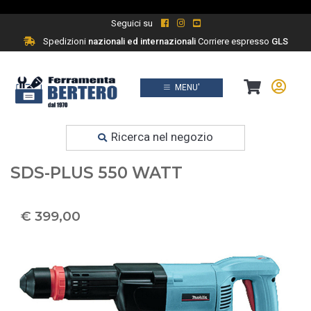
Seguici su
Spedizioni
nazionali ed internazionali
Corriere espresso
GLS
MENU'
Prodotti
Ferramenta fai da te
Ricerca nel negozio
MAKITA HK0500 SCALPELLATORE
SDS-PLUS 550 WATT
€ 399,00