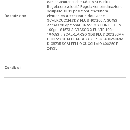
c/min Caratteristiche Adatto SDS-Plus
Regolatore velocità Regolazione inclinazione
scalpello su 12 posizioni Interruttore
Descrizione
elettronico Accessori in dotazione
SCALP.CUCCH.SDS-PLUS 40X200 A-30483
Accessori opzionali GRASSO X PUNTE S.D.S.
100gr. 181573-3 GRASSO X PUNTE 100ml
194683-7 SCALP.LARGO SDS PLUS 20X250MM
D-08729 SCALP.LARGO SDS PLUS 40X250MM
D-08735 SCALPELLO CUCCHIAIO 60X250 P-
24935
Condividi