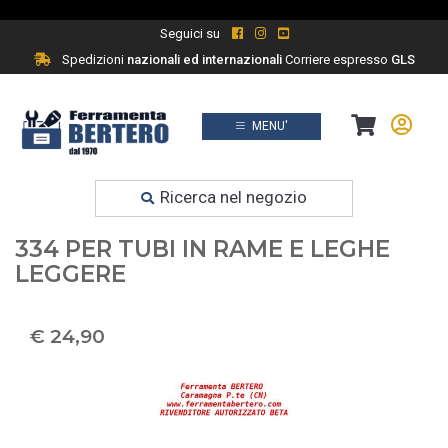
Seguici su
Spedizioni
nazionali ed internazionali
Corriere espresso
GLS
MENU'
Prodotti
Ferramenta fai da te
Ricerca nel negozio
TAGLIATUBI DA 3 A 30 MM BETA
334 PER TUBI IN RAME E LEGHE
LEGGERE
€ 24,90