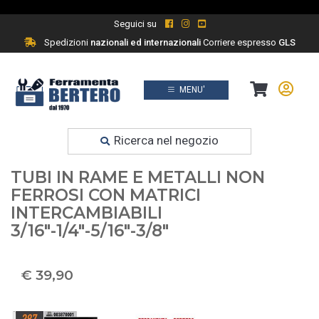
Seguici su
Spedizioni
nazionali ed internazionali
Corriere espresso
GLS
MENU'
Prodotti
Ferramenta fai da te
Ricerca nel negozio
BETA 387 PINZA CURVATUBI PER
TUBI IN RAME E METALLI NON
FERROSI CON MATRICI
INTERCAMBIABILI
3/16"-1/4"-5/16"-3/8"
€ 39,90