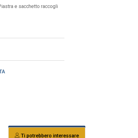
iastra e sacchetto raccogli
TA
Ti potrebbero interessare