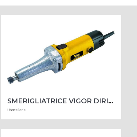
SMERIGLIATRICE VIGOR DIRITTE VSDA-27 450 WATT CODICE: 9022510
Utensileria