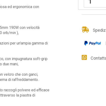
nziosa ed ergonomica con
185mm 190W con velocità
Spedizio
0 orb/min ),
azioni per un'ampia gamma di
Contattac
o, con impugnatura soft-grip
 o due mani,
on velcro che con ganci,
tema di raffreddamento.
o raccogli polvere ed efficace
ttraverso la piastra di