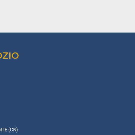
OZIO
TE (CN)