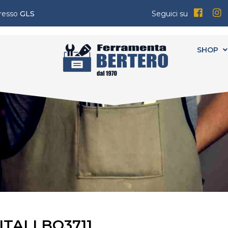
presso
GLS
Seguici su
SHOP
TALI BO3711