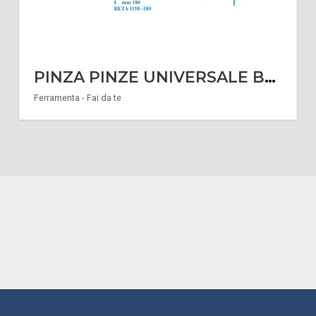
PINZA PINZE UNIVERSALE BETA 1150 180 MM CROMATA CON MANICI PVC ANTISCIVOLO
Ferramenta - Fai da te