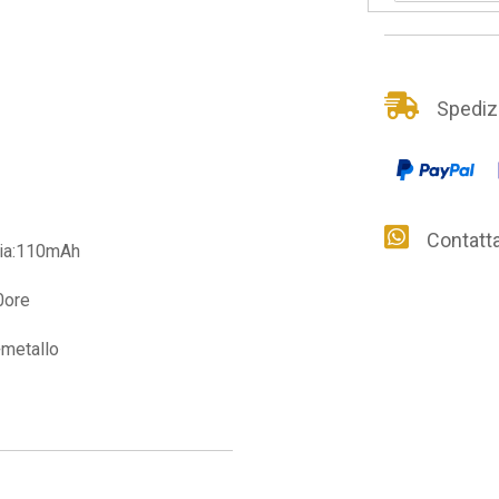
Spedizio
Contattac
ria:110mAh
0ore
metallo