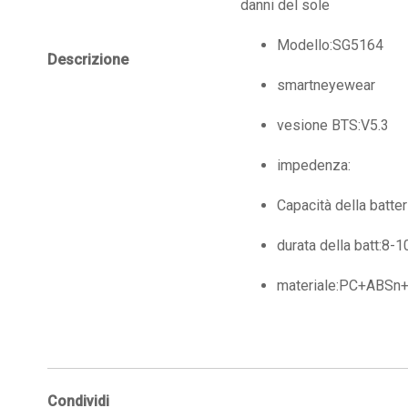
danni del sole
Modello:SG5164
Descrizione
smartneyewear
vesione BTS:V5.3
impedenza:
Capacità della batte
durata della batt:8-1
materiale:PC+ABSn+
Condividi