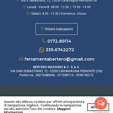
Via S. Sebastiano, 12, 12030 Caramagna Piemonte CN
Lunedì - Venerdì: 08.00 - 12.30 | 15.00 - 19.00
Sabato: 8.00 - 12.30 | Domenica: chiuso
Ottieni indicazioni
0172.89114
339.6742272
ferramentabertero@gmail.com
BERTERO MASSIMO & C. S.A.S.
VIA SAN SEBASTIANO, 12 -12030 CARAMAGNA PIEMONTE (CN)
Partita Iva : 00216580043 - 017289114 - 3396742272
rivacy Policy
|
Cookie Policy
|
CONDIZIONI DI VENDITA
| Realizzato da
Leonard
Questo sito utilizza cookies per offrirti un'esperienza
Web
|
Area Riservata
di navigazione migliore. Continuando la navigazione
ACCETTO
nel sito autorizzi l’uso dei cookies.
Maggiori
informazioni.