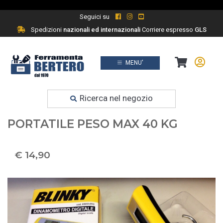
Seguici su
Spedizioni
nazionali ed internazionali
Corriere espresso
GLS
MENU'
Prodotti
Ferramenta fai da te
Ricerca nel negozio
BILANCIA DINAMOMETRI DIGITALI
PORTATILE PESO MAX 40 KG
€ 14,90