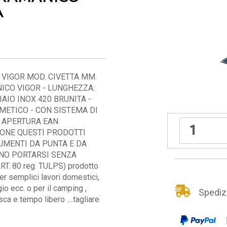
A
VIGOR MOD. CIVETTA MM.
ICO VIGOR - LUNGHEZZA:
AIO INOX 420 BRUNITA -
METICO - CON SISTEMA DI
I APERTURA EAN
IONE QUESTI PRODOTTI
UMENTI DA PUNTA E DA
NO PORTARSI SENZA
T. 80 reg. TULPS) prodotto
er semplici lavori domestici,
gio ecc. o per il camping ,
Spedizio
a e tempo libero ....tagliare