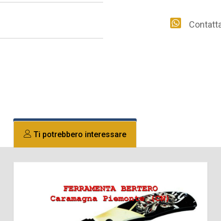
Contattac
Ti potrebbero interessare