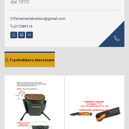
dal 1970
ferramentabertero@gmail.com
017289114
Ti potrebbero interessare