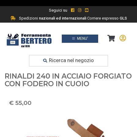
Seguici su
Spedizioni
nazionali ed internazionali
Corriere espresso
GLS
MENU'
Prodotti
Ferramenta fai da te
Ricerca nel negozio
COLTELLO DA CACCIATORE
RINALDI 240 IN ACCIAIO FORGIATO
CON FODERO IN CUOIO
€ 55,00