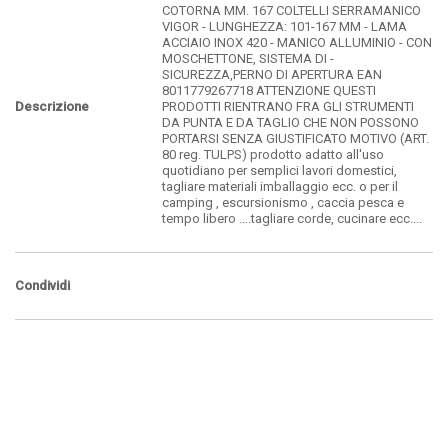
COTORNA MM. 167 COLTELLI SERRAMANICO
VIGOR - LUNGHEZZA: 101-167 MM - LAMA
ACCIAIO INOX 420 - MANICO ALLUMINIO - CON
MOSCHETTONE, SISTEMA DI -
SICUREZZA,PERNO DI APERTURA EAN
8011779267718 ATTENZIONE QUESTI
Descrizione
PRODOTTI RIENTRANO FRA GLI STRUMENTI
DA PUNTA E DA TAGLIO CHE NON POSSONO
PORTARSI SENZA GIUSTIFICATO MOTIVO (ART.
80 reg. TULPS) prodotto adatto all'uso
quotidiano per semplici lavori domestici,
tagliare materiali imballaggio ecc. o per il
camping , escursionismo , caccia pesca e
tempo libero ....tagliare corde, cucinare ecc....
Condividi