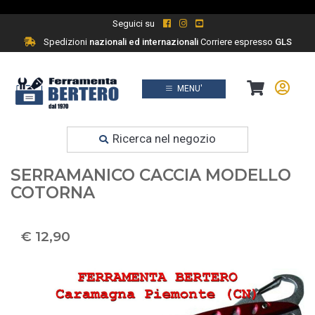
Seguici su
Spedizioni
nazionali ed internazionali
Corriere espresso
GLS
MENU'
Prodotti
Ferramenta fai da te
Ricerca nel negozio
COLTELLO - COLTELLI
SERRAMANICO CACCIA MODELLO
COTORNA
€ 12,90