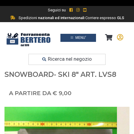
Seguici su
Spedizioni
nazionali ed internazionali
Corriere espresso
GLS
MENU'
Prodotti
Ferramenta fai da te
Ricerca nel negozio
LIMA VIIALA - LIME PER SCI
SNOWBOARD- SKI 8" ART. LVS8
A PARTIRE DA € 9,00