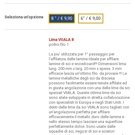
Seleziona un'opzione
8 " / € 9,90
6" / € 9,00
Lima VIIALA 8
pollici filo 1
La piu' utilizzata per 1° passaggio per
l'affilatura delle lamine Ideale per affilare
lamine di sci e snowboard!!! Dimensioni lima:
lung. 200 mm x larg. 20 mm x spess. 3 mm
efficace lascia un'ottimo filo. da provare !!! Le
lamine metalliche degli sci da discesa
possono facilmente essere tenute affilate ed
in giusta angolazione con una delle lime da sci
speciali VIIALA. Queste ottime lime da sci
sono state sviluppate in stretta collaborazione
con specialisti in Europa e negli Stati Uniti. I
denti delle lime da sci VIIALA sono tagliati con
un'angolazione perfetta per affilare
efficacemente il metallo duro delle lamine e
nello stesso tempo lasciare una superficie
perfettamente dolce. Sono usate dalle
squadre di sci, negozi di sci e sciatori