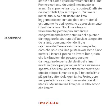
ambiziosi. Come usare correttamente una lima
Premere soltanto durante il movimento in
avanti. Se si preme tirando, le punte più affilate
dei denti della lima si rompono. Per limare
metalli fusi o saldati, usare una lima
leggermente consumata, dato che materiali
estremamente duri logorano aggressivamente
i denti della lima. Non limare troppo
velocemente, perché può aumentare
esageratamente la temperatura delle punte e
Descrizione
danneggiare la struttura dell'acciaio temperato
della lima, consumando i denti più
rapidamente. Tenere sempre le lime pulite,
dato che solo una lima pulita lavora bene e non
scivola. Fissare il pezzo da lavoro bene, dato
che le vibrazioni del pezzo possono
danneggiare le punte dei denti della lima. Il
modo migliore per pulire una lima è usare una
spazzola per lime, appositamente creata per
questo scopo. Limando si può tenere la lima
più pulita battendola ogni tanto. Proteggere
sempre le lime se sono conservate con altri
utensili. Mai usare una lima per un altro scopo
che limare!
Lima VIIALA 6