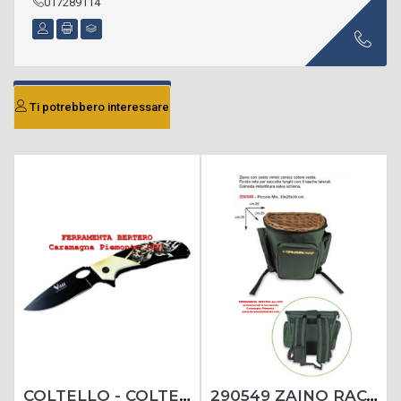
017289114
Ti potrebbero interessare
COLTELLO - COLTELLI SERRAMANICO CACCIA MODELLO FALCO
290549 ZAINO RACCOLTA FUNGHI CAMOR 30X30X25 CESTO VIMINI