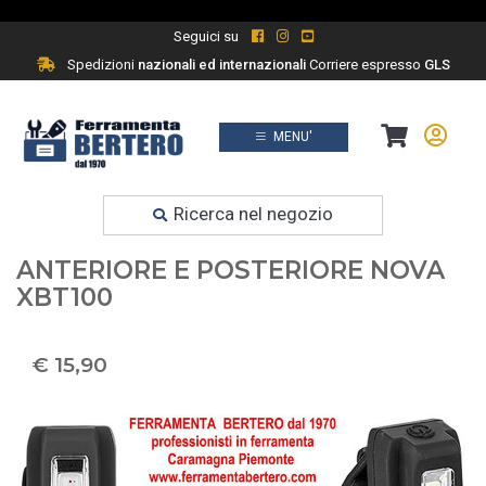
Seguici su
Spedizioni
nazionali ed internazionali
Corriere espresso
GLS
MENU'
Prodotti
Ferramenta fai da te
Ricerca nel negozio
KIT LUCI LED BICI BICICLETTA
ANTERIORE E POSTERIORE NOVA
XBT100
€ 15,90