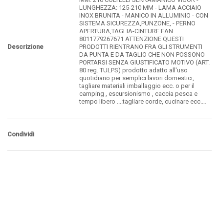
LUNGHEZZA: 125-210 MM - LAMA ACCIAIO
INOX BRUNITA - MANICO IN ALLUMINIO - CON
SISTEMA SICUREZZA,PUNZONE, - PERNO
APERTURA,TAGLIA-CINTURE EAN
8011779267671 ATTENZIONE QUESTI
Descrizione
PRODOTTI RIENTRANO FRA GLI STRUMENTI
DA PUNTA E DA TAGLIO CHE NON POSSONO
PORTARSI SENZA GIUSTIFICATO MOTIVO (ART.
80 reg. TULPS) prodotto adatto all'uso
quotidiano per semplici lavori domestici,
tagliare materiali imballaggio ecc. o per il
camping , escursionismo , caccia pesca e
tempo libero ....tagliare corde, cucinare ecc.…
Condividi