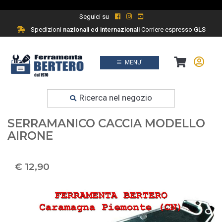
Seguici su
Spedizioni
nazionali ed internazionali
Corriere espresso
GLS
MENU'
Prodotti
Ferramenta fai da te
Ricerca nel negozio
COLTELLO - COLTELLI
SERRAMANICO CACCIA MODELLO
AIRONE
€ 12,90