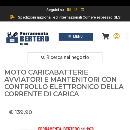
Seguici su
Spedizioni
nazionali ed internazionali
Corriere espresso
GLS
MENU'
Prodotti
Ferramenta fai da te
Ricerca nel negozio
TELWIN ALASKA 150 START AUTO
MOTO CARICABATTERIE
AVVIATORI E MANTENITORI CON
CONTROLLO ELETTRONICO DELLA
CORRENTE DI CARICA
€ 139,90